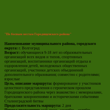
"По боевым местам Городищенского района"
Наименование муниципального района, городского
округа:
г. Волгоград
Возраст:
обучающиеся 9-18 лет из образовательных
организаций всех видов и типов, спортивных
организаций, воспитанники организаций отдыха и
оздоровления детей, молодежных общественных
организаций, участники детских объединений
дополнительного образования; совместно с родителями;
взрослые
Цель, описание маршрута:
формирование у участников
целостного представления о героическом прошлом
Городищенского района через знакомство с мемориалами,
братскими захоронениями и историческими событиями
Сталинградской битвы
Продолжительность маршрута:
2 дня
Период проведения:
май-июнь, сентябрь - октябрь