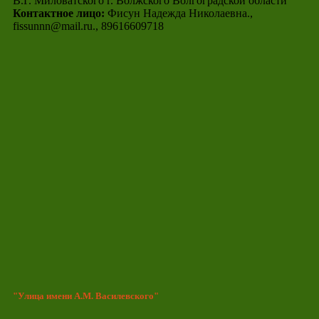
В.Г. Миловатского г. Волжского Волгоградской области"
Контактное лицо:
Фисун Надежда Николаевна.,
fissunnn@mail.ru., 89616609718
"Улица имени А.М. Василевского"