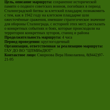
Цель, описание маршрута:
сохранение исторической
памяти о подвиге советских воинов, погибших в период
Сталинградской битвы за клетский плацдарм; познакомить
с тем, как в 1942 году на клетском плацдарме шли
ожесточённые сражения, имевшие стратегическое значение
для обороны Сталинграда, с историей этих мест, рассказать
о конкретных событиях и боях, которые происходили на
территории конкретных хуторов, станиц и района
Продолжительность маршрута:
4 часа
Период проведения:
круглогодичный
Организация, ответственная за реализацию маршрута:
ГАУ ДО ВО "ЦПМИиДЮТ"
Контактное лицо:
Смирнова Вера Николаевна, 8(8442)97-
21-95