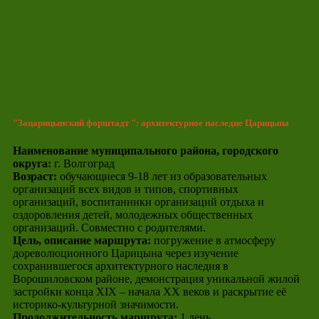
"Зацарицынский форштадт ": архитектурное наследие Царицына
Наименование муниципального района, городского
округа:
г. Волгоград
Возраст:
обучающиеся 9-18 лет из образовательных
организаций всех видов и типов, спортивных
организаций, воспитанники организаций отдыха и
оздоровления детей, молодежных общественных
организаций. Совместно с родителями.
Цель, описание маршрута:
погружение в атмосферу
дореволюционного Царицына через изучение
сохранившегося архитектурного наследия в
Ворошиловском районе, демонстрация уникальной жилой
застройки конца XIX – начала XX веков и раскрытие её
историко-культурной значимости.
Продолжительность маршрута:
1 день