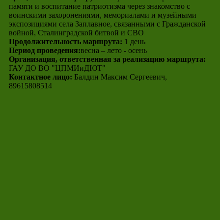
памяти и воспитание патриотизма через знакомство с
воинскими захоронениями, мемориалами и музейными
экспозициями села Заплавное, связанными с Гражданской
войной, Сталинградской битвой и СВО
Продолжительность маршрута:
1 день
Период проведения:
весна – лето - осень
Организация, ответственная за реализацию маршрута:
ГАУ ДО ВО "ЦПМИиДЮТ"
Контактное лицо:
Балдин Максим Сергеевич,
89615808514