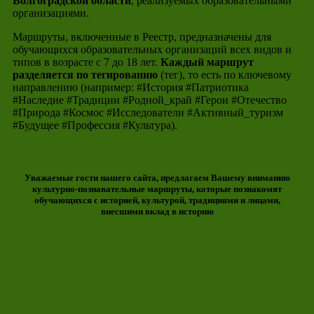
Волгоградской области
, реализуемых образовательными
организациями.
Маршруты, включенные в Реестр, предназначены для
обучающихся образовательных организаций всех видов и
типов в возрасте с 7 до 18 лет.
Каждый маршрут
разделяется по тегированию
(тег), то есть по ключевому
направлению (например: #История #Патриотика
#Наследие #Традиции #Родной_край #Герои #Отечество
#Природа #Космос #Исследователи #Активный_туризм
#Будущее #Профессия #Культура).
Уважаемые гости нашего сайта, предлагаем Вашему вниманию
культурно-познавательные маршруты, которые познакомят
обучающихся с историей, культурой, традициями и лицами,
внесшими вклад в историю